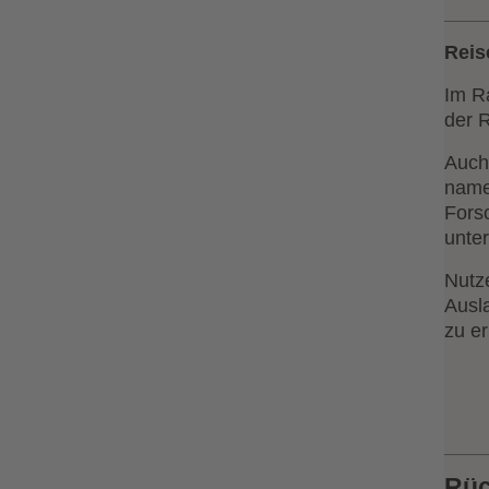
Reis
Im R
der 
Auch
name
Fors
unte
Nutz
Ausl
zu er
Rüc