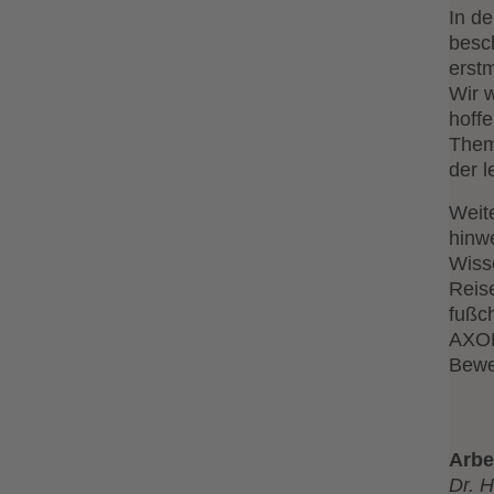
In d
besc
erstm
Wir 
hoffe
Them
der l
Weit
hinw
Wiss
Reise
fußc
AXOM
Bewe
Arbe
Dr. 