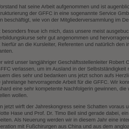
orstand hat seine Arbeit aufgenommen und ist augenblick
rukturierung der GFFC in eine sogenannte Service Gm
in beschäftigt, wie von der Mitgliederversammlung im 
 besonders freue ich mich, dass unsere meist ausgebuc
erbildungskurse sehr gut angenommen und hervorragend
hierfür an die Kursleiter, Referenten und natürlich den 
anten.
r wird unser langjähriger Geschäftsstellenleiter Robert
GFFC verlassen, um im Ausland in der Selbstständigkei
ern dies sehr und bedanken uns jetzt schon aufs Herzli
 jahrelange hervorragende Arbeit für die GFFC. Wir kon
hard eine sehr kompetente Nachfolgerin gewinnen, die 
ellen wollen.
n jetzt wirft der Jahreskongress seine Schatten voraus 
lotte Hase und Prof. Dr. Timo Beil sind gerade dabei, e
eiten. Als Neuerung werden wir in diesem Jahr eine inter
eration mit Fußchirurgen aus China und aus dem angl