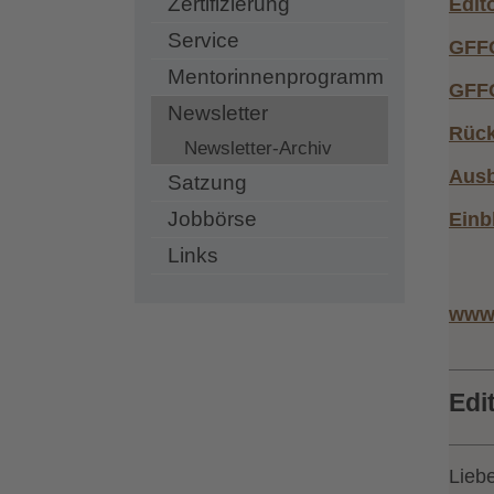
Zertifizierung
Edito
Service
GFFC
Mentorinnenprogramm
GFFC
Newsletter
Rück
Newsletter-Archiv
Ausb
Satzung
Jobbörse
Einb
Links
www.
Edit
Lieb