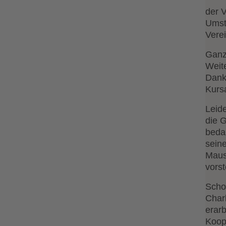
der V
Umst
Vere
Ganz
Weit
Dank 
Kurs
Leide
die 
bedau
seine
Maus
vorst
Scho
Char
erarb
Koop