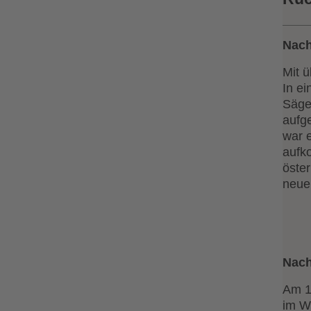
Nach
Mit 
In e
Säge
aufge
war 
aufk
öste
neue
Nach
Am 1
im W