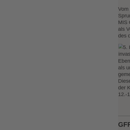
Vom 2
Spru
MIS 
als 
des 
Eben
als 
geme
Dies
der K
12.-
GFF