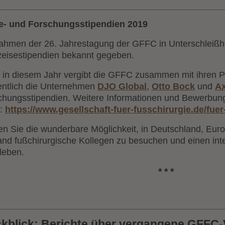
e- und Forschungsstipendien 2019
ahmen der 26. Jahrestagung der GFFC in Unterschleiß
Reisestipendien bekannt gegeben.
 in diesem Jahr vergibt die GFFC zusammen mit ihren Pa
ntlich die Unternehmen
DJO Global
,
Otto Bock
und
A
chungsstipendien. Weitere Informationen und Bewerbung
r:
https://www.gesellschaft-fuer-fusschirurgie.de/fuer
en Sie die wunderbare Möglichkeit, in Deutschland, Euro
and fußchirurgische Kollegen zu besuchen und einen int
leben.
* * *
kblick: Berichte über vergangene GFFC-