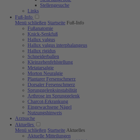
Stellengesuche
Links
Fuß-Info
Menü schließen
Startseite
Fuß-Info
Fußanatomie
Knick-Senkfuß
Hallux valgus
Hallux valgus interphalangeus
Hallux rigidus
Schneiderballen
Kleinzehen­fehlstellung
Metatarsalgie
Morton Neuralgie
Plantarer Fersenschmerz
Dorsaler Fersenschmerz
Sprunggelenksinstabilität
Arthrose im Sprunggelenk
Charcot-Erkrankung
Eingewachsene Nägel
Nutzungshinweis
Arztsuche
Aktuelles
Menü schließen
Startseite
Aktuelles
Aktuelle Mitteilungen