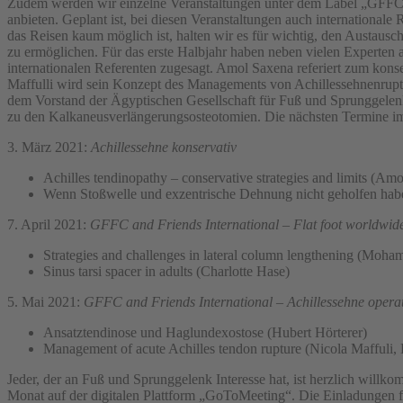
Zudem werden wir einzelne Veranstaltungen unter dem Label „GFFC an
anbieten. Geplant ist, bei diesen Veranstaltungen auch internationale 
das Reisen kaum möglich ist, halten wir es für wichtig, den Austau
zu ermöglichen. Für das erste Halbjahr haben neben vielen Experten a
internationalen Referenten zugesagt. Amol Saxena referiert zum kon
Maffulli wird sein Konzept des Managements von Achillessehnenrup
dem Vorstand der Ägyptischen Gesellschaft für Fuß und Sprunggelen
zu den Kalkaneusverlängerungsosteotomien. Die nächsten Termine i
3. März 2021:
Achillessehne konservativ
Achilles tendinopathy – conservative strategies and limits (Am
Wenn Stoßwelle und exzentrische Dehnung nicht geholfen habe
7. April 2021:
GFFC and Friends International – Flat foot worldwid
Strategies and challenges in lateral column lengthening (Mo
Sinus tarsi spacer in adults (Charlotte Hase)
5. Mai 2021:
GFFC and Friends International – Achillessehne operat
Ansatztendinose und Haglundexostose (Hubert Hörterer)
Management of acute Achilles tendon rupture (Nicola Maffuli,
Jeder, der an Fuß und Sprunggelenk Interesse hat, ist herzlich willk
Monat auf der digitalen Plattform „GoToMeeting“. Die Einladungen f