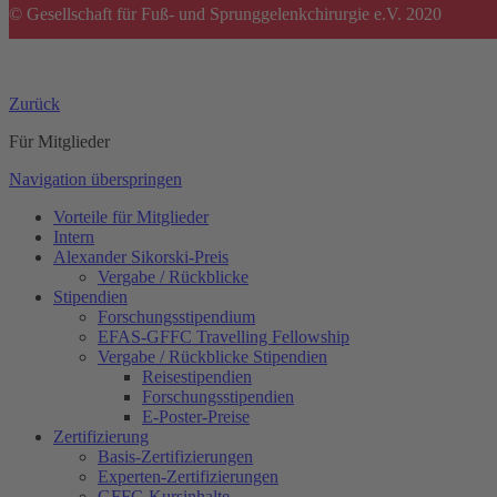
© Gesellschaft für Fuß- und Sprunggelenkchirurgie e.V. 2020
Zurück
Für Mitglieder
Navigation überspringen
Vorteile für Mitglieder
Intern
Alexander Sikorski-Preis
Vergabe / Rückblicke
Stipendien
Forschungs­stipendium
EFAS-GFFC Travelling Fellowship
Vergabe / Rückblicke Stipendien
Reisestipendien
Forschungsstipendien
E-Poster-Preise
Zertifizierung
Basis-Zertifizierungen
Experten-Zertifizierungen
GFFC-Kursinhalte