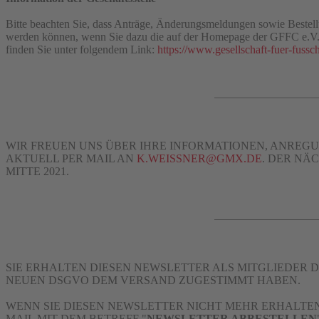
Bitte beachten Sie, dass Anträge, Änderungsmeldungen sowie Bestell
werden können, wenn Sie dazu die auf der Homepage der GFFC e.V.
finden Sie unter folgendem Link:
https://www.gesellschaft-fuer-fussc
WIR FREUEN UNS ÜBER IHRE INFORMATIONEN, ANREGU
AKTUELL PER MAIL AN
K.WEISSNER@GMX.DE
. DER NÄ
MITTE 2021.
SIE ERHALTEN DIESEN NEWSLETTER ALS MITGLIEDER DER
EUEN DSGVO DEM VERSAND ZUGESTIMMT HABEN.
WENN SIE DIESEN NEWSLETTER NICHT MEHR ERHALTEN
MAIL MIT DEM BETREFF "
NEWSLETTER ABBESTELLEN