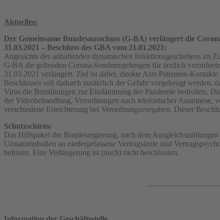
Aktuelles:
Der Gemeinsame Bundesausschuss (G-BA) verlängert die Corona-
31.03.2021 – Beschluss des GBA vom 21.01.2021:
Angesichts des anhaltenden dynamischen Infektionsgeschehens im
G-BA die geltenden Corona-Sonderregelungen für ärztlich verordnet
31.03.2021 verlängert. Ziel ist dabei, direkte Arzt-Patienten-Kontak
Beschlusses soll dadurch zusätzlich der Gefahr vorgebeugt werden
Virus die Bemühungen zur Eindämmung der Pandemie bedrohen. Die 
der Videobehandlung, Verordnungen nach telefonischer Anamnese, ve
verschiedene Erleichterung bei Verordnungsvorgaben. Dieser Beschluss
Schutzschirm:
Das Hilfspaket der Bundesregierung, nach dem Ausgleichszahlunge
Umsatzeinbußen an niedergelassene Vertragsärzte und Vertragspsycho
befristet. Eine Verlängerung ist (noch) nicht beschlossen.
Information der Geschäftsstelle