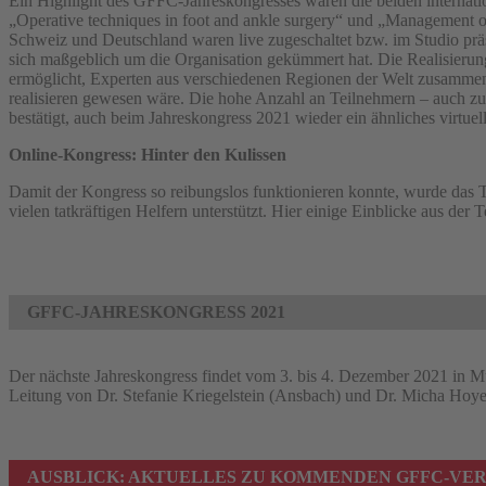
Ein Highlight des GFFC-Jahreskongresses waren die beiden internat
„Operative techniques in foot and ankle surgery“ und „Management of
Schweiz und Deutschland waren live zugeschaltet bzw. im Studio prä
sich maßgeblich um die Organisation gekümmert hat. Die Realisierung e
ermöglicht, Experten aus verschiedenen Regionen der Welt zusammen
realisieren gewesen wäre. Die hohe Anzahl an Teilnehmern – auch zu 
bestätigt, auch beim Jahreskongress 2021 wieder ein ähnliches virtuell
Online-Kongress: Hinter den Kulissen
Damit der Kongress so reibungslos funktionieren konnte, wurde d
vielen tatkräftigen Helfern unterstützt. Hier einige Einblicke aus d
GFFC-JAHRESKONGRESS 2021
Der nächste Jahreskongress findet vom 3. bis 4. Dezember 2021 in Mü
Leitung von Dr. Stefanie Kriegelstein (Ansbach) und Dr. Micha Hoyer 
AUSBLICK: AKTUELLES ZU KOMMENDEN GFFC-VE