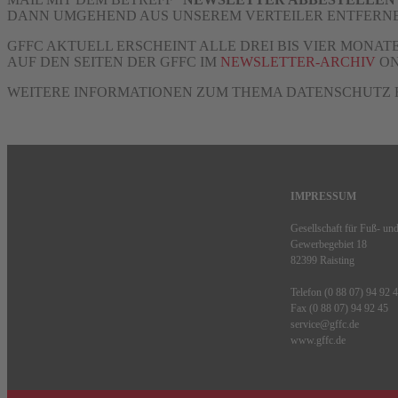
DANN UMGEHEND AUS UNSEREM VERTEILER ENTFERNE
GFFC AKTUELL ERSCHEINT ALLE DREI BIS VIER MONAT
AUF DEN SEITEN DER GFFC IM
NEWSLETTER-ARCHIV
ON
WEITERE INFORMATIONEN ZUM THEMA DATENSCHUTZ F
IMPRESSUM
Gesellschaft für Fuß- un
Gewerbegebiet 18
82399 Raisting
Telefon (0 88 07) 94 92 
Fax (0 88 07) 94 92 45
service@gffc.de
www.gffc.de