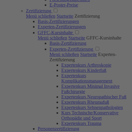
E-Poster-Preise
Zertifizierung
Menü schließen
Startseite
Zertifizierung
Basis-Zertifizierungen
Experten-Zertifizierungen
GFFC-Kursinhalte
Menü schließen
Startseite
GFFC-Kursinhalte
Basis-Zertifizierung
Experten-Zertifizierung
Menü schließen
Startseite
Experten-
Zertifizierung
Expertenkurs Arthroskopie
Expertenkurs Kinderfuß
Expertenkurs
Komplikationsmanagement
Expertenkurs Minimal Invasive
Fußchirurgie
Expertenkurs Neuropathischer Fuß
Expertenkurs Rheumafuß
Expertenkurs Sehnenpathologien
Kurs Technische/Konservative
Orthopädie und Sport
Expertenkurs Trauma
Personenzertifizierung