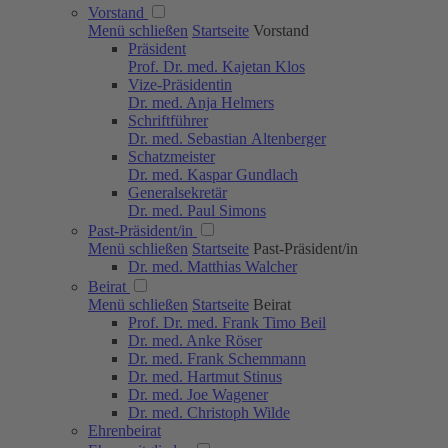
Vorstand
Menü schließen
Startseite
Vorstand
Präsident
Prof. Dr. med. Kajetan Klos
Vize-Präsidentin
Dr. med. Anja Helmers
Schriftführer
Dr. med. Sebastian Altenberger
Schatzmeister
Dr. med. Kaspar Gundlach
Generalsekretär
Dr. med. Paul Simons
Past-Präsident/in
Menü schließen
Startseite
Past-Präsident/in
Dr. med. Matthias Walcher
Beirat
Menü schließen
Startseite
Beirat
Prof. Dr. med. Frank Timo Beil
Dr. med. Anke Röser
Dr. med. Frank Schemmann
Dr. med. Hartmut Stinus
Dr. med. Joe Wagener
Dr. med. Christoph Wilde
Ehrenbeirat