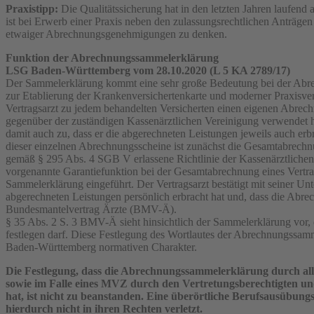
Praxistipp:
Die Qualitätssicherung hat in den letzten Jahren lauf
ist bei Erwerb einer Praxis neben den zulassungsrechtlichen Anträge
etwaiger Abrechnungsgenehmigungen zu denken.
Funktion der Abrechnungssammelerklärung
LSG Baden-Württemberg vom 28.10.2020 (L 5 KA 2789/17)
Der Sammelerklärung kommt eine sehr große Bedeutung bei der Abrech
zur Etablierung der Krankenversichertenkarte und moderner Praxisver
Vertragsarzt zu jedem behandelten Versicherten einen eigenen Abrec
gegenüber der zuständigen Kassenärztlichen Vereinigung verwendet h
damit auch zu, dass er die abgerechneten Leistungen jeweils auch erbr
dieser einzelnen Abrechnungsscheine ist zunächst die Gesamtabrechnun
gemäß § 295 Abs. 4 SGB V erlassene Richtlinie der Kassenärztlich
vorgenannte Garantiefunktion bei der Gesamtabrechnung eines Vertra
Sammelerklärung eingeführt. Der Vertragsarzt bestätigt mit seiner Unt
abgerechneten Leistungen persönlich erbracht hat und, dass die Abrech
Bundesmantelvertrag Ärzte (BMV-Ä).
§ 35 Abs. 2 S. 3 BMV-Ä sieht hinsichtlich der Sammelerklärung vor, 
festlegen darf. Diese Festlegung des Wortlautes der Abrechnungssa
Baden-Württemberg normativen Charakter.
Die Festlegung, dass die Abrechnungssammelerklärung durch all
sowie im Falle eines MVZ durch den Vertretungsberechtigten und
hat, ist nicht zu beanstanden. Eine überörtliche Berufsausübu
hierdurch nicht in ihren Rechten verletzt.