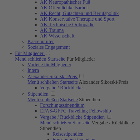
AK Neuropathischer Fuß
AK Öffentlichkeits­arbeit
AK Recht, Gutachten und Berufspolitik
AK Konservative Therapie und Sport
AK Technische Orthopädie
AK Trauma
AK Wissenschaft
Kassenprüfer
Soziales Engagement
Für Mitglieder
Menü schließen
Startseite
Für Mitglieder
Vorteile für Mitglieder
Intern
Alexander Sikorski-Preis
Menü schließen
Startseite
Alexander Sikorski-Preis
Vergabe / Rückblicke
Stipendien
Menü schließen
Startseite
Stipendien
Forschungs­stipendium
EFAS-GFFC Travelling Fellowship
Vergabe / Rückblicke Stipendien
Menü schließen
Startseite
Vergabe / Rückblicke
Stipendien
Reisestipendien
Forschungsstipendien