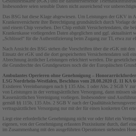
Gesundheitskarte (eGK) und die dahinterstehende Telematikinfrastru
Insbesondere seien sensible Daten nicht ausreichend vor unberechtigt
Das BSG hat diese Klage abgewiesen. Um Leistungen der GKV in A
Krankenversicherte ihre Berechtigung grundsätzlich durch Vorlage d
und einem Chip versehen. Der Chip enthält Versichertendaten, die bei
Krankenkasse vorliegenden Daten abgeglichen und ggf. aktualisiert 
„Schlüssel“ für die Authentifizierung beim Zugang zur TI, etwa zur el
Nach Ansicht des BSG stehen die Vorschriften über die eGK mit d
Einsatz der eGK und die dort gespeicherten Versichertendaten soll ei
Abrechnung ärztlicher Leistungen erleichtert werden. Die gesetzlic
die Grundrechte des Grundgesetzes noch die der Europäischen Grund
Ambulantes Operieren ohne Genehmigung – Honorarrückforder
LSG Nordrhein-Westfalen, Beschluss vom 28.08.2020 (L 11 KA 6
Existieren Vereinbarungen nach § 135 Abs. 1 oder Abs. 2 SGB V zu
von Leistungen in der vertragsärztlichen Versorgung, dann müssen s
Kassenärztlichen Vereinigung vorliegen. Insbesondere sind Ausführ
gemäß §§ 115b, 135 Abs. 2 SGB V nach der Qualitätssicherungsver
vertragsärztlichen Versorgung nur mit der für einen konkreten Ort er
Liegt eine erforderliche Genehmigung nicht vor oder führt ein Vertra
eigenen, von der Genehmigung erfassten Praxisräume durch, darf eine
im Zusammenhang mit den ausgeführten Operationen stehenden Hono