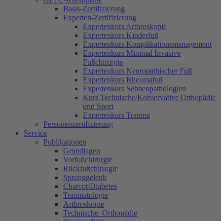
Basis-Zertifizierung
Experten-Zertifizierung
Expertenkurs Arthroskopie
Expertenkurs Kinderfuß
Expertenkurs Komplikationsmanagement
Expertenkurs Minimal Invasive
Fußchirurgie
Expertenkurs Neuropathischer Fuß
Expertenkurs Rheumafuß
Expertenkurs Sehnenpathologien
Kurs Technische/Konservative Orthopädie
und Sport
Expertenkurs Trauma
Personenzertifizierung
Service
Publikationen
Grundlagen
Vorfußchirurgie
Rückfußchirurgie
Sprunggelenk
Charcot/Diabetes
Traumatologie
Arthroskopie
Technische Orthopädie