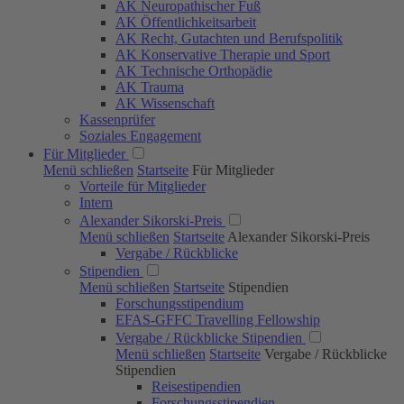
AK Neuropathischer Fuß
AK Öffentlichkeits­arbeit
AK Recht, Gutachten und Berufspolitik
AK Konservative Therapie und Sport
AK Technische Orthopädie
AK Trauma
AK Wissenschaft
Kassenprüfer
Soziales Engagement
Für Mitglieder
Menü schließen
Startseite
Für Mitglieder
Vorteile für Mitglieder
Intern
Alexander Sikorski-Preis
Menü schließen
Startseite
Alexander Sikorski-Preis
Vergabe / Rückblicke
Stipendien
Menü schließen
Startseite
Stipendien
Forschungs­stipendium
EFAS-GFFC Travelling Fellowship
Vergabe / Rückblicke Stipendien
Menü schließen
Startseite
Vergabe / Rückblicke
Stipendien
Reisestipendien
Forschungsstipendien