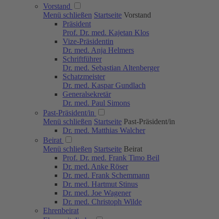
Vorstand
Menü schließen
Startseite
Vorstand
Präsident
Prof. Dr. med. Kajetan Klos
Vize-Präsidentin
Dr. med. Anja Helmers
Schriftführer
Dr. med. Sebastian Altenberger
Schatzmeister
Dr. med. Kaspar Gundlach
Generalsekretär
Dr. med. Paul Simons
Past-Präsident/in
Menü schließen
Startseite
Past-Präsident/in
Dr. med. Matthias Walcher
Beirat
Menü schließen
Startseite
Beirat
Prof. Dr. med. Frank Timo Beil
Dr. med. Anke Röser
Dr. med. Frank Schemmann
Dr. med. Hartmut Stinus
Dr. med. Joe Wagener
Dr. med. Christoph Wilde
Ehrenbeirat