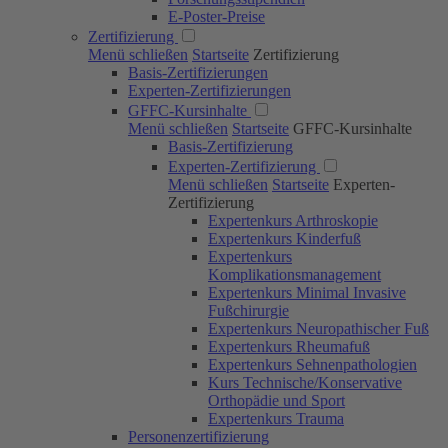
E-Poster-Preise
Zertifizierung
Menü schließen
Startseite
Zertifizierung
Basis-Zertifizierungen
Experten-Zertifizierungen
GFFC-Kursinhalte
Menü schließen
Startseite
GFFC-Kursinhalte
Basis-Zertifizierung
Experten-Zertifizierung
Menü schließen
Startseite
Experten-
Zertifizierung
Expertenkurs Arthroskopie
Expertenkurs Kinderfuß
Expertenkurs
Komplikationsmanagement
Expertenkurs Minimal Invasive
Fußchirurgie
Expertenkurs Neuropathischer Fuß
Expertenkurs Rheumafuß
Expertenkurs Sehnenpathologien
Kurs Technische/Konservative
Orthopädie und Sport
Expertenkurs Trauma
Personenzertifizierung