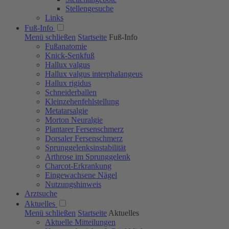
Stellengesuche
Links
Fuß-Info
Menü schließen
Startseite
Fuß-Info
Fußanatomie
Knick-Senkfuß
Hallux valgus
Hallux valgus interphalangeus
Hallux rigidus
Schneiderballen
Kleinzehen­fehlstellung
Metatarsalgie
Morton Neuralgie
Plantarer Fersenschmerz
Dorsaler Fersenschmerz
Sprunggelenksinstabilität
Arthrose im Sprunggelenk
Charcot-Erkrankung
Eingewachsene Nägel
Nutzungshinweis
Arztsuche
Aktuelles
Menü schließen
Startseite
Aktuelles
Aktuelle Mitteilungen