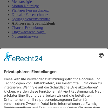
Metatarsalgie
Morton Neuralgie
Plantarer Fersenschmerz
Dorsaler Fersenschmerz
Sprunggelenksinstabilität
Arthrose im Sprunggelenk
Charcot-Erkrankung
Eingewachsene Nägel
Nutzungshinweis
Gesellschaft für Fuß- und Sprunggelenkchirurgie e.V. (GFFC)
Gewerbegebiet 11
82399 Raisting
T
+49 (0)8807 949244
F +49 (0)8807 949245
E
service@gffc.de
Suchbegriffe