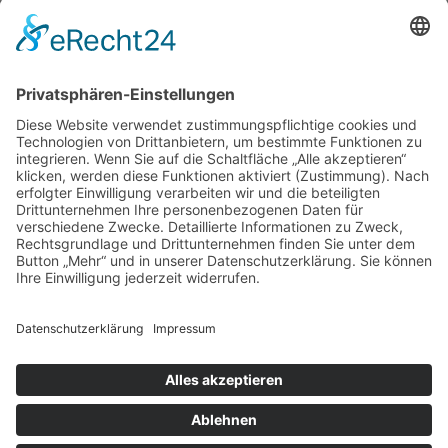
Jobbörse
Links
Gesellschaft für Fuß- und Sprunggelenkchirurgie e.V. (GFFC)
Gewerbegebiet 11
82399 Raisting
T
+49 (0)8807 949244
F +49 (0)8807 949245
E
service@gffc.de
ERWEITERTE SUCHE
ÜBER UNS
FÜR MITGLIEDER
FÜR PATIENTEN