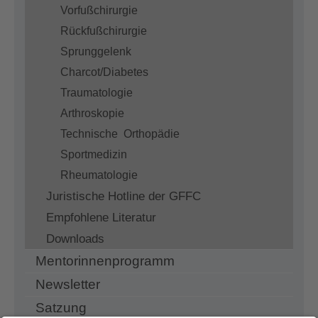
Vorfußchirurgie
Rückfußchirurgie
Sprunggelenk
Charcot/Diabetes
Traumatologie
Arthroskopie
Technische Orthopädie
Sportmedizin
Rheumatologie
Juristische Hotline der GFFC
Empfohlene Literatur
Downloads
Mentorinnenprogramm
Newsletter
Satzung