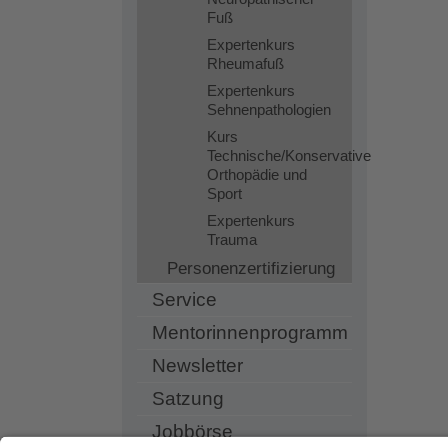
Fuß
Expertenkurs
Rheumafuß
Expertenkurs
Sehnenpathologien
Kurs
Technische/Konservative
Orthopädie und
Sport
Expertenkurs
Trauma
Personenzertifizierung
Service
Mentorinnenprogramm
Newsletter
Satzung
Jobbörse