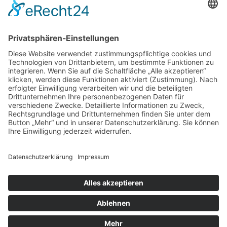
Stellengesuche
Links
Gesellschaft für Fuß- und Sprunggelenkchirurgie e.V. (GFFC)
Gewerbegebiet 11
82399 Raisting
T
+49 (0)8807 949244
F +49 (0)8807 949245
E
service@gffc.de
ERWEITERTE SUCHE
ÜBER UNS
FÜR MITGLIEDER
FÜR PATIENTEN
PRESSE
DATENSCHUTZ
IMPRESSUM
KONTAKT