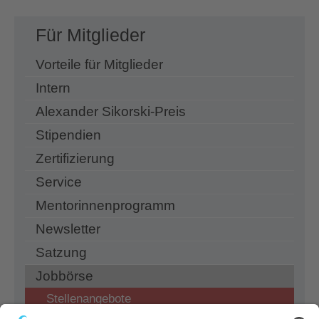
Für Mitglieder
Vorteile für Mitglieder
Intern
Alexander Sikorski-Preis
Stipendien
Zertifizierung
Service
Mentorinnenprogramm
Newsletter
Satzung
Jobbörse
Stellenangebote